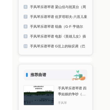
（J·S·巴赫曲）
手风琴乐谱琴谱 梁山伯与祝英台（周
6
培贤编曲）
手风琴乐谱琴谱 佐罗塔耶夫-六首儿童
7
组曲之二
手风琴乐谱琴谱 组曲（G·F·亨德尔
8
曲）
手风琴乐谱琴谱 电影《英雄儿女》插
9
曲：英雄赞歌
手风琴乐谱琴谱 G弦上的咏叹调（巴
10
赫曲）
推荐曲谱
手风琴乐谱琴谱 四
季姑娘的争吵（童
声童话寓言对唱）
手风琴