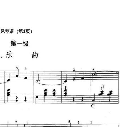
手风琴谱（第1页）