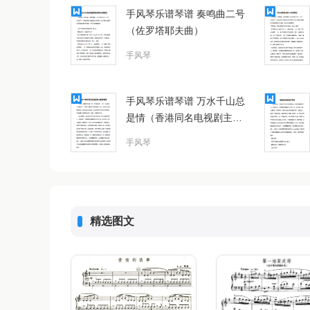
手风琴乐谱琴谱 奏鸣曲二号
（佐罗塔耶夫曲）
手风琴
手风琴乐谱琴谱 万水千山总
是情（香港同名电视剧主题
歌 顾嘉辉曲）
手风琴
精选图文