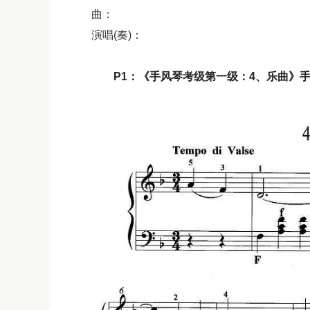
手风琴乐谱琴谱 我们多么幸福
曲：
手风琴乐谱琴谱 小白驴
演唱(奏)：
手风琴乐谱琴谱 随想曲（云南民
P1：《手风琴考级第一级：4、乐曲》
歌《小河淌水》主题随想）
手风琴乐谱琴谱 金樱花开（广西
壮族民歌 植松改编）
手风琴乐谱琴谱 电影《英雄儿
女》插曲：英雄赞歌
手风琴乐谱琴谱 飞速的加洛普