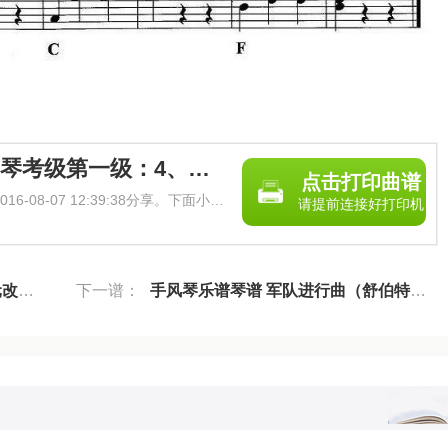
手风琴乐谱琴谱 手风琴考级第一级：4、乐曲
点击打印曲谱
-08-07 12:39:38分享。下面小编
请提前连接好打印机
琴考级第一级：4、乐曲，希望能帮助
考级第一级：4、乐曲文档打印链接：
版）
下一谱：
手风琴乐谱琴谱 军队进行曲（舒伯特曲）