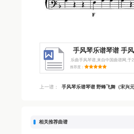
乐曲手风琴谱,来自中国曲谱网,于2016
给大家分享手风琴乐谱琴谱 手风
推荐度：
到大家。 手风琴乐谱琴谱 手风琴
上一谱：
手风琴乐谱琴谱 野蜂飞舞（宋兴元改编
相关推荐曲谱