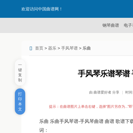
欢迎访问中国曲谱网！
手风琴乐谱琴谱 奏鸣曲二号（佐
罗塔耶夫曲）
钢琴曲谱
电子
手风琴乐谱琴谱 白桦林（朴树演
唱）
扬琴乐谱
口琴
首页
>
器乐
>
手风琴谱
> 乐曲
手风琴乐谱琴谱 同桌的你（高晓
松曲）
一
键
手风琴乐谱琴谱
手风琴乐谱琴谱 万水千山总是情
复
（香港同名电视剧主题歌 顾嘉辉
制
曲）
手风琴乐谱琴谱 九九艳阳天（电
由
曲谱爱好者
分享
时间
打
印
影《柳堡的故事》插曲）
本
提示：
在曲谱图片上单击右键，选择“图片另存为..
文
手风琴乐谱琴谱 妈妈的吻（谷建
芬曲）
乐曲 乐曲手风琴谱-手风琴曲谱 曲谱 歌谱下
词：